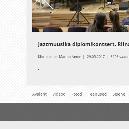
Loaded
:
Unmute
2.32%
Jazzmuusika diplomikontsert. Rii
Klipi teostus: Maritta Anton
29.05.2017
8503 vaata
.
Avaleht
Videod
Fotod
Teenused
Sisene