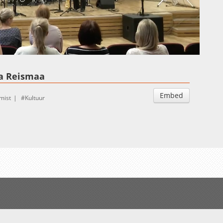
Auto
Esituskiirused
na Reismaa
Embed
mist
Kultuur