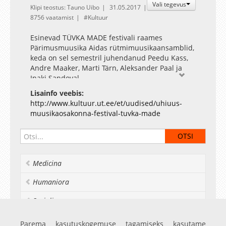
Vali tegevus
Klipi teostus: Tauno Uibo
31.05.2017
8756 vaatamist
Kultuur
Esinevad TÜVKA MADE festivali raames
Pärimusmuusika Aidas rütmimuusikaansamblid,
keda on sel semestril juhendanud Peedu Kass,
Andre Maaker, Marti Tärn, Aleksander Paal ja
Inaki Sandoval.
Lisainfo veebis:
http://www.kultuur.ut.ee/et/uudised/uhiuus-
muusikaosakonna-festival-tuvka-made
Medicina
Humaniora
Socialia
Realia et naturalia
Parema kasutuskogemuse tagamiseks kasutame