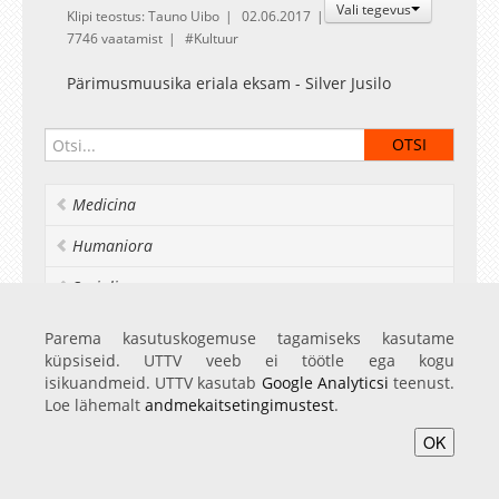
Vali tegevus
Klipi teostus: Tauno Uibo
02.06.2017
7746 vaatamist
Kultuur
Pärimusmuusika eriala eksam - Silver Jusilo
Medicina
Humaniora
Socialia
Realia et naturalia
Parema kasutuskogemuse tagamiseks kasutame
küpsiseid. UTTV veeb ei töötle ega kogu
Ülikoolist veel
isikuandmeid. UTTV kasutab
Google Analyticsi
teenust.
Loe lähemalt
andmekaitsetingimustest
.
OK
Avaleht
Videod
Fotod
Teenused
Sisene