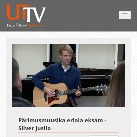
AVALEHT
VIDEOD
FOTOD
TEENUSED
Auto
Loaded
:
Unmute
Esituskiirused
3.01%
Pärimusmuusika eriala eksam -
Silver Jusilo