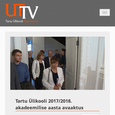
AVALEHT
VIDEOD
FOTOD
TEENUSED
Auto
Loaded
:
Unmute
Esituskiirused
1.58%
Tartu Ülikooli 2017/2018.
akadeemilise aasta avaaktus