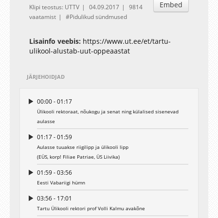
Embed
Klipi teostus: UTTV
04.09.2017
9814
vaatamist
Pidulikud sündmused
Lisainfo veebis:
https://www.ut.ee/et/tartu-
ulikool-alustab-uut-oppeaastat
JÄRJEHOIDJAD
00:00 - 01:17
Ülikooli rektoraat, nõukogu ja senat ning külalised sisenevad
aulasse
01:17 - 01:59
Aulasse tuuakse riigilipp ja ülikooli lipp
(EÜS, korp! Filiae Patriae, ÜS Liivika)
01:59 - 03:56
Eesti Vabariigi hümn
03:56 - 17:01
Tartu Ülikooli rektori prof Volli Kalmu avakõne