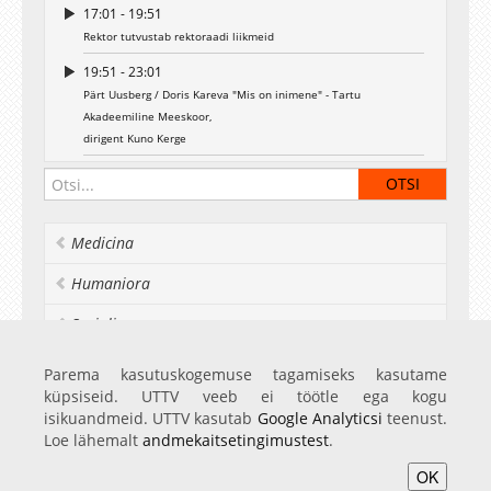
17:01 - 19:51
Rektor tutvustab rektoraadi liikmeid
19:51 - 23:01
Pärt Uusberg / Doris Kareva "Mis on inimene" - Tartu
Akadeemiline Meeskoor,
dirigent Kuno Kerge
23:01 - 29:04
Tartu linnapea Urmas Klaasi tervitus
29:04 - 31:34
Medicina
Karl August Hermann / Carl Eduard Malm "Isamaa" - Tartu
Akadeemiline Meeskoor
Humaniora
31:34 - 38:04
Socialia
Tervitus Tartu Ülikooli üliõpilaskonna nimel -
aseesimees Mariliis Vaht
Realia et naturalia
Parema kasutuskogemuse tagamiseks kasutame
38:04 - 40:07
küpsiseid. UTTV veeb ei töötle ega kogu
Ülikoolist veel
Lembit Veevo / Venda Sõelsepp "Karulaane jenka" -
isikuandmeid. UTTV kasutab
Google Analyticsi
teenust.
Tartu Akadeemiline Meeskoor
Loe lähemalt
andmekaitsetingimustest
.
40:07 - 42:36
OK