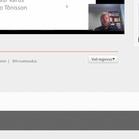
Auto
Esituskiirused
Vali tegevus
mist
Arvutiteadus