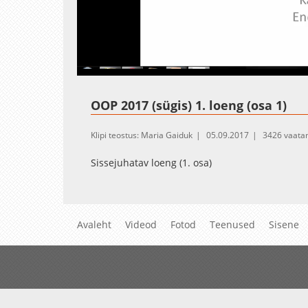
Loaded
:
Unmute
4.45%
OOP 2017 (sügis) 1. loeng (osa 1)
Klipi teostus: Maria Gaiduk
05.09.2017
3426 vaata
Sissejuhatav loeng (1. osa)
Avaleht
Videod
Fotod
Teenused
Sisene