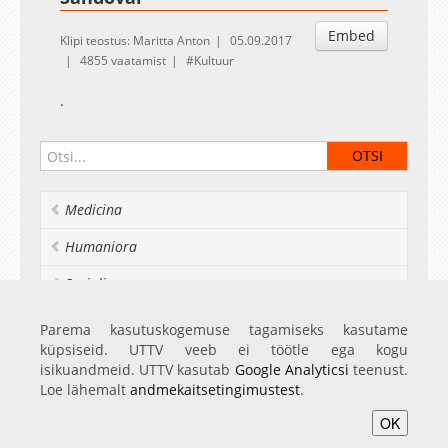
Embed
Klipi teostus: Maritta Anton
05.09.2017
4855 vaatamist
Kultuur
.
Medicina
Humaniora
Socialia
Realia et naturalia
Parema kasutuskogemuse tagamiseks kasutame
küpsiseid. UTTV veeb ei töötle ega kogu
Ülikoolist veel
isikuandmeid. UTTV kasutab
Google Analyticsi
teenust.
Loe lähemalt
andmekaitsetingimustest
.
OK
Avaleht
Videod
Fotod
Teenused
Sisene