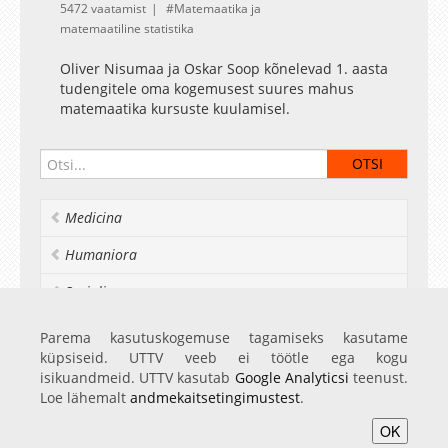
5472 vaatamist
Matemaatika ja
matemaatiline statistika
Oliver Nisumaa ja Oskar Soop kõnelevad 1. aasta
tudengitele oma kogemusest suures mahus
matemaatika kursuste kuulamisel.
Medicina
Humaniora
Socialia
Realia et naturalia
Parema kasutuskogemuse tagamiseks kasutame
küpsiseid. UTTV veeb ei töötle ega kogu
Ülikoolist veel
isikuandmeid. UTTV kasutab
Google Analyticsi
teenust.
Loe lähemalt
andmekaitsetingimustest
.
OK