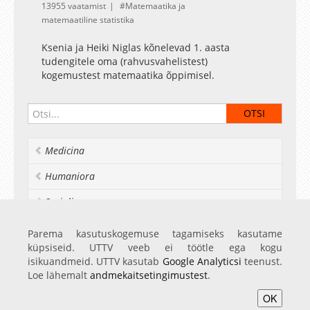
13955 vaatamist
Matemaatika ja
matemaatiline statistika
Ksenia ja Heiki Niglas kõnelevad 1. aasta
tudengitele oma (rahvusvahelistest)
kogemustest matemaatika õppimisel.
Medicina
Humaniora
Socialia
Realia et naturalia
Parema kasutuskogemuse tagamiseks kasutame
küpsiseid. UTTV veeb ei töötle ega kogu
Ülikoolist veel
isikuandmeid. UTTV kasutab
Google Analyticsi
teenust.
Loe lähemalt
andmekaitsetingimustest
.
OK