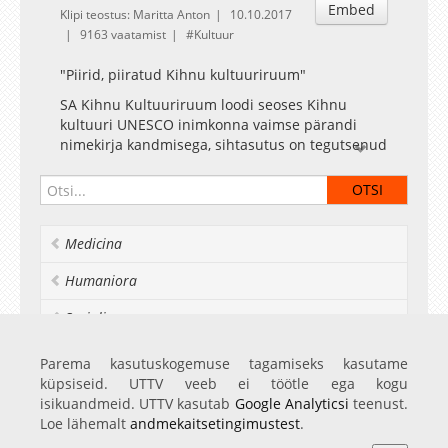
Embed
Klipi teostus: Maritta Anton
10.10.2017
9163 vaatamist
Kultuur
"Piirid, piiratud Kihnu kultuuriruum"
SA Kihnu Kultuuriruum loodi seoses Kihnu
kultuuri UNESCO inimkonna vaimse pärandi
nimekirja kandmisega, sihtasutus on tegutsenud
15. aastat. Alates selle loomisest on SA
juhatajana tegutsenud Mare Mätas, viieteist
aasta jooksul on ellu viidud kõigi eriilmelisemaid
projekte Kihnu kultuuri hoidmiseks. Oleme
Medicina
suurte muutuste keerises, ühe jalaga veel vanas
maailmas, teise jalaga uues maailmas ning
Humaniora
väljakutsed meie unikaalse kultuuri püsimiseks
suuremad kui iial varem.
Socialia
Realia et naturalia
Parema kasutuskogemuse tagamiseks kasutame
küpsiseid. UTTV veeb ei töötle ega kogu
Ülikoolist veel
isikuandmeid. UTTV kasutab
Google Analyticsi
teenust.
Loe lähemalt
andmekaitsetingimustest
.