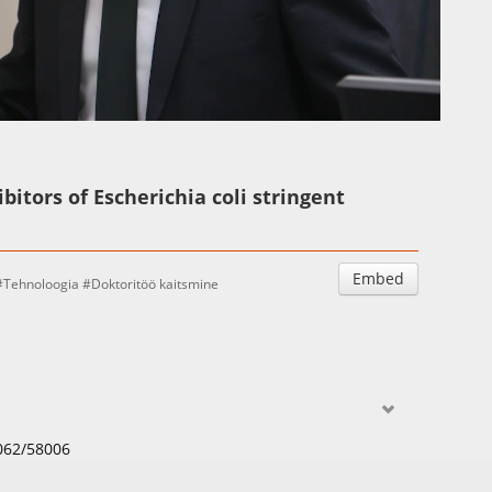
Auto
Esituskiirused
bitors of Escherichia coli stringent
Embed
Tehnoloogia
Doktoritöö kaitsmine
, Germany
0062/58006