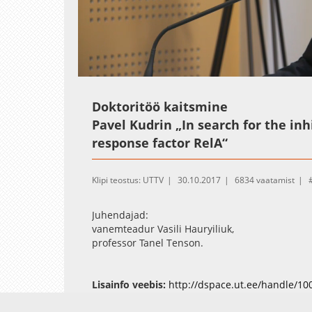
Loaded
:
Unmute
0.32%
Doktoritöö kaitsmine
Pavel Kudrin „In search for the inhi
response factor RelA“
Klipi teostus: UTTV
30.10.2017
6834 vaatamist
Juhendajad:
vanemteadur Vasili Hauryiliuk,
professor Tanel Tenson.
Oponent:
Gert Bange, PhD. Philipps-University Marburg
Lisainfo veebis:
http://dspace.ut.ee/handle/1