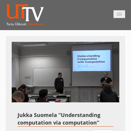
AVALEHT
VIDEOD
FOTOD
TEENUSED
Auto
Loaded
:
Unmute
Esituskiirused
1.33%
Jukka Suomela “Understanding
computation via computation”