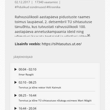
02.12.2017
17340 vaatamist
Pidulikud sündmused
Kroonika
Rahvusülikooli aastapäeva pidustuste raames
toimus laupäeval, 2. detsembril TÜ sihtasutuse
tänuõhtu, kus tutvustati rahvusülikooli 100.
aastapäeva annetuskampaania ideid ning
võimalusi kaasata toetajaid ja vilistlasi ülikooli
arengut puudutavatesse küsimustesse. Ülikooli
Lisainfo veebis:
https://sihtasutus.ut.ee/
rektor professor Volli Kalm tõdes oma avakõnes,
et sihtasutuse toetajad on juba täna pannud
aluse kultuuri muutmisele, kuid võrreldes
JÄRJEHOIDJAD
näiteks Põhja-Ameerika ja Lääne-Euroopaga, on
meil veel pikk tee käia. Presidendi vabakonna
00:04 - 02:10
nõunik Urmo Kübar nõustus, et kui täna annetab
Ilmar Raagilt
Eestis vaid üks inimene viiest, on meil
potentsiaali panustada oluliselt rohkem. TÜ
02:10 - 08:25
vilistlane ja Eesti ühe suurima
Tervitus ja kõne rektor Volli Kalmult
mobiiliarendusettevõtte Mooncascade
kaasasutaja Priit Salumaa lisas, et ühisrahastuse
08:25 - 16:44
arendamisel ülikoolis on ka suur turunduslik
Tervitus ja kõne TÜ sihtasutuse nõukogu esimees Mart Mägilt
potentsiaal. "Me ei peaks raha koguma vaid
16:44 - 20:34