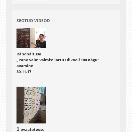
kokkuvõte Ilmar Raagilt, arutelu lõpp
SEOTUD VIDEOD
Rändnäituse
„Pane vaim valmis! Tartu Ülikooli 100 nägu”
avamine
30.11.17
Ülevaateteose