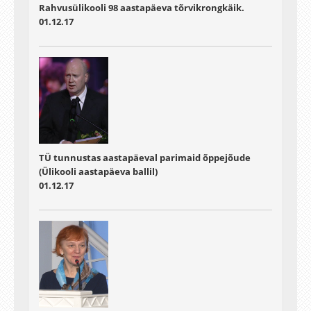
Rahvusülikooli 98 aastapäeva tõrvikrongkäik.
01.12.17
TÜ tunnustas aastapäeval parimaid õppejõude
(Ülikooli aastapäeva ballil)
01.12.17