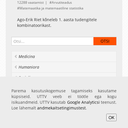
12288 vaatamist
Arvutiteadus
Matemaatika ja matemaatiline statistika
Ago-Erik Riet kõneleb 1. aasta tudengitele
kombinatoorikast.
Medicina
Humaniora
Socialia
Realia et naturalia
Parema kasutuskogemuse tagamiseks kasutame
küpsiseid. UTTV veeb ei töötle ega kogu
Ülikoolist veel
isikuandmeid. UTTV kasutab
Google Analyticsi
teenust.
Loe lähemalt
andmekaitsetingimustest
.
OK
Avaleht
Videod
Fotod
Teenused
Sisene