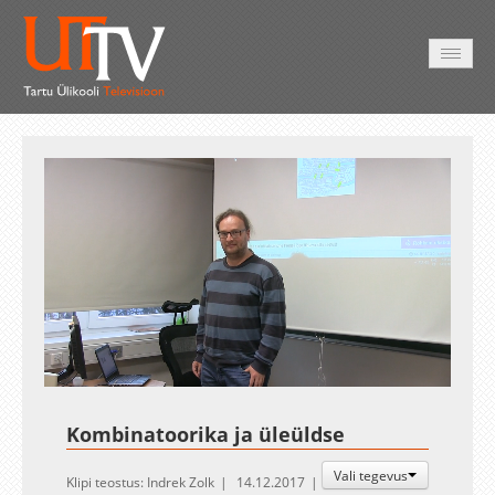
AVALEHT
VIDEOD
FOTOD
TEENUSED
Auto
Loaded
:
Unmute
Esituskiirused
0.00%
Kombinatoorika ja üleüldse
Vali tegevus
Klipi teostus: Indrek Zolk
14.12.2017