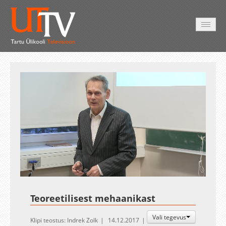
AVALEHT
VIDEOD
FOTOD
TEENUSED
Auto
Loaded
:
Unmute
Esituskiirused
1.66%
Teoreetilisest mehaanikast
Vali tegevus
Klipi teostus: Indrek Zolk
14.12.2017