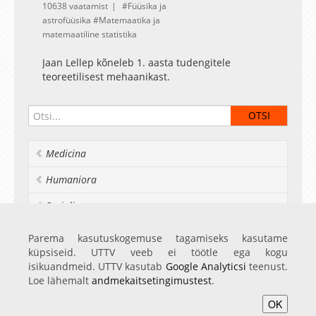
10638 vaatamist
Füüsika ja
astrofüüsika
Matemaatika ja
matemaatiline statistika
Jaan Lellep kõneleb 1. aasta tudengitele
teoreetilisest mehaanikast.
Medicina
Humaniora
Socialia
Realia et naturalia
Parema kasutuskogemuse tagamiseks kasutame
küpsiseid. UTTV veeb ei töötle ega kogu
Ülikoolist veel
isikuandmeid. UTTV kasutab
Google Analyticsi
teenust.
Loe lähemalt
andmekaitsetingimustest
.
OK