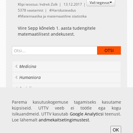
Vali tegevus
Klipi teostus: Indrek Zolk
13.12.2017
5378 vaatamist
Haridusteadus
Matemaatika ja matemaatiline statistika
Viire Sepp kõneleb 1. aasta tudengitele
matemaatilisest andekusest.
Medicina
Humaniora
Socialia
Realia et naturalia
Parema kasutuskogemuse tagamiseks kasutame
küpsiseid. UTTV veeb ei töötle ega kogu
Ülikoolist veel
isikuandmeid. UTTV kasutab
Google Analyticsi
teenust.
Loe lähemalt
andmekaitsetingimustest
.
OK