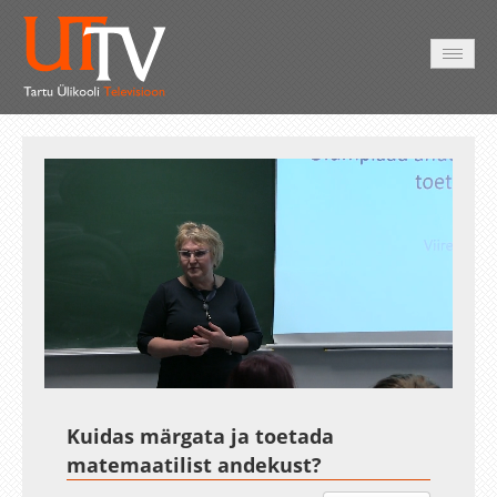
AVALEHT
VIDEOD
FOTOD
TEENUSED
Auto
Loaded
:
Unmute
Esituskiirused
1.31%
Kuidas märgata ja toetada
matemaatilist andekust?