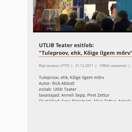
Loaded
:
Unmute
0.30%
UTLIB Teater esitleb:
"Tuleproov, ehk, Kõige ilgem mõrv
Klipi teostus: UTTV
21.12.2011
19942 vaatamist
Tuleproov, ehk, Kõige ilgem mõrv
Autor: Rick Abbott
esitab: Utlib Teater
lavastajad: Anneli Sepp, Piret Zettur
Osatäitjad: Svea Pärsimägi, Alice Zettur, Anneli 
Avo Kartul, Andres Otti, Olga Einasto ; intervju
MARKUS = Salvestatud Tartu Ülikooli Raamatuko