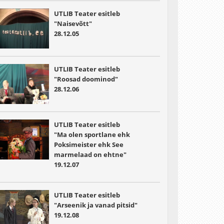
UTLIB Teater esitleb
"Naisevõtt"
28.12.05
UTLIB Teater esitleb
"Roosad doominod"
28.12.06
UTLIB Teater esitleb
"Ma olen sportlane ehk
Poksimeister ehk See
marmelaad on ehtne"
19.12.07
UTLIB Teater esitleb
"Arseenik ja vanad pitsid"
19.12.08