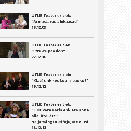
UTLIB Teater esitleb:
"Armastavad abikaasad"
18.12.09
UTLIB Teater esitleb
"Struwe pansion"
22.12.10
UTLIB Teater esitleb:
"Klatš ehk kes kuulis pauku?"
19.12.12
UTLIB Teater esitleb:
"Lustivere Karla ehk Ära anna
alla, ütel ätt!"
naljamäng tuletõrjujate elust
18.12.13