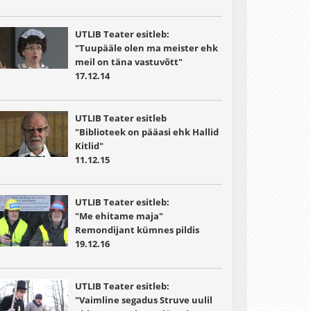
UTLIB Teater esitleb:
"Tuupääle olen ma meister ehk
meil on täna vastuvõtt"
17.12.14
UTLIB Teater esitleb
"Biblioteek on pääasi ehk Hallid
Kitlid"
11.12.15
UTLIB Teater esitleb:
"Me ehitame maja"
Remondijant kümnes pildis
19.12.16
UTLIB Teater esitleb:
"Vaimline segadus Struve uulil