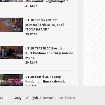
ehk raamatukoguolümpia "
21.12.17
UTLIB Teater esitleb:
Esimest korda sel sajandil
"SÕNAJALAÕIS"
18.12.18
UTLIB TEATER 2019 esitleb
Kurt kosilane ehk Türgi hobuse
muna
20.12.19
UTLIB teatri 28. hooaeg
Kardemoni linna rahvas ja
röövlid
21.12.22
 kasutab
Google Analyticsi
teenust. Loe lähemalt