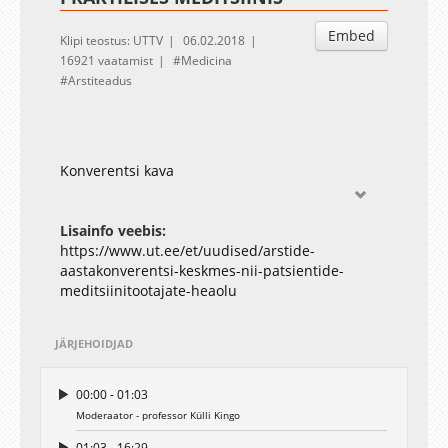
Embed
Klipi teostus: UTTV
06.02.2018
16921 vaatamist
Medicina
Arstiteadus
Konverentsi kava
Lisainfo veebis:
https://www.ut.ee/et/uudised/arstide-
aastakonverentsi-keskmes-nii-patsientide-
meditsiinitootajate-heaolu
JÄRJEHOIDJAD
00:00 - 01:03
Moderaator - professor Külli Kingo
01:03 - 16:29