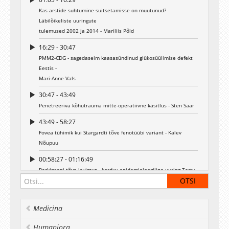
Kas arstide suhtumine suitsetamisse on muutunud?
Läbilõikeliste uuringute
tulemused 2002 ja 2014 - Mariliis Põld
16:29 - 30:47
PMM2-CDG - sagedaseim kaasasündinud glükosüülimise defekt
Eestis -
Mari-Anne Vals
30:47 - 43:49
Penetreeriva kõhutrauma mitte-operatiivne käsitlus - Sten Saar
43:49 - 58:27
Fovea tühimik kui Stargardti tõve fenotüübi variant - Kalev
Nõupuu
00:58:27 - 01:16:49
Parkinsoni tõve levimus - korduv epidemioloogiline uuring Tartu
linnas ja
maakonnas - Liis Kadastik-Eerme
01:16:49 - 01:32:15
Medicina
Kaasaegsed meetodid omandatud ajukahjustusega laste
Humaniora
sotsiaalse suhtluse