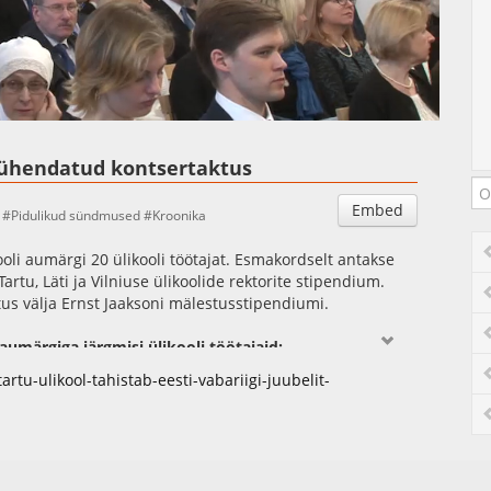
Auto
Esituskiirused
 pühendatud kontsertaktus
Embed
Pidulikud sündmused
Kroonika
ooli aumärgi 20 ülikooli töötajat. Esmakordselt antakse
rtu, Läti ja Vilniuse ülikoolide rektorite stipendium.
s välja Ernst Jaaksoni mälestusstipendiumi.
aumärgiga järgmisi ülikooli töötajaid:
koordinaator
rtu-ulikool-tahistab-eesti-vabariigi-juubelit-
esti ja võrdleva rahvaluule vanemteadur
udi eesti keele väljendusõpetuse keskuse juhataja, eesti
istuudio juhataja, muusikaosakonna muusikatehnoloogia