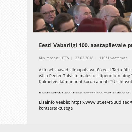
Loaded
:
Unmute
0.32%
Eesti Vabariigi 100. aastapäevale
Klipi teostus: UTTV
23.02.2018
11051 vaatamist
Aktusel saavad silmapaistva töö eest Tartu ülik
välja Peeter Tulviste mälestusstipendium ning Ta
Kolmeteistkümnendat korda annab TÜ sihtasutu
Kontsertaktusel tunnustatakse Tartu ülikooli 
Ruth Jürjo
, filosoofia ja semiootika instituudi 
Lisainfo veebis:
https://www.ut.ee/et/uudised/ta
Merili Metsvahi
, kultuuriteaduste instituudi e
kontsertaktusega
Sirli Zupping
, eesti ja üldkeeleteaduse institu
keele lektor, üldkeeleteaduse teadur
Janar Paeglis
, Viljandi kultuuriakadeemia hel
lektor