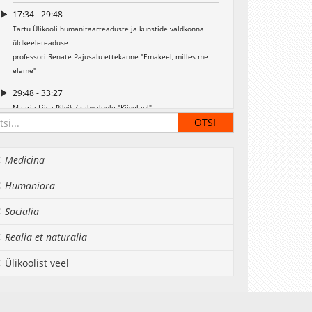
17:34 - 29:48
Tartu Ülikooli humanitaarteaduste ja kunstide valdkonna
üldkeeleteaduse
professori Renate Pajusalu ettekanne "Emakeel, milles me
elame"
29:48 - 33:27
Maarja-Liisa Pilvik / rahvaluule "Kiigelaul" -
Tartu Ülikooli Akadeemiline Naiskoor, dirigent Kaisa Kuslapuu
33:27 - 42:23
Medicina
Stipendiumite üleandmine - Ernst Jaaksoni
mälestusstipendium;
Humaniora
Peeter Tulviste mälestusstipendium;
Tartu, Läti ja Vilniuse ülikoolide rektorite stipendium
Socialia
42:23 - 53:32
Realia et naturalia
Tartu Ülikooli aumärkide üleandmine
53:32 - 56:23
Ülikoolist veel
Villem Kapp / Lydia Koidula "Eesti muld ja Eesti süda" -
Tartu Ülikooli Akadeemiline Naiskoor, dirigent Kaisa Kuslapuu
00:56:23 - 01:02:35