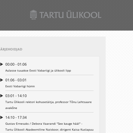
JÄRJEHOIDJAD
00:00 - 01:06
Aulasse tuuakse Eesti Vabariigi ja ülikooli lipp
01:06 - 03:01
Eesti Vabariigi hümn
03:01 - 14:10
Tartu Ülikooli rektori kohusetäitja, professor Tõnu Lehtsaare
avakõne
14:10 - 17:34
Gustav Ernesaks / Debora Vaarandi "See kauge hääl" -
Tartu Ülikooli Akadeemiline Naiskoor, dirigent Kaisa Kuslapuu