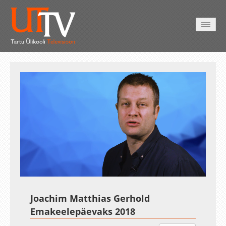
AVALEHT
VIDEOD
FOTOD
TEENUSED
Auto
Loaded
:
Unmute
Esituskiirused
Subtitles
50.10%
Joachim Matthias Gerhold
Emakeelepäevaks 2018