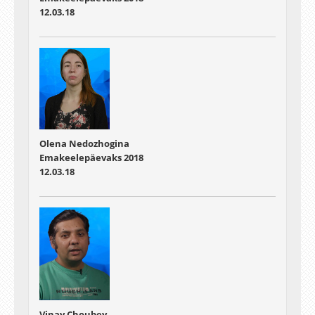
12.03.18
Olena
Nedozhogina
Emakeelepäevaks 2018
12.03.18
Vinay Choubey