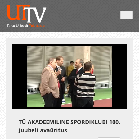
AVALEHT
VIDEOD
FOTOD
TEENUSED
Auto
Loaded
:
Unmute
Esituskiirused
7.02%
TÜ AKADEEMILINE SPORDIKLUBI 100.
juubeli avaüritus