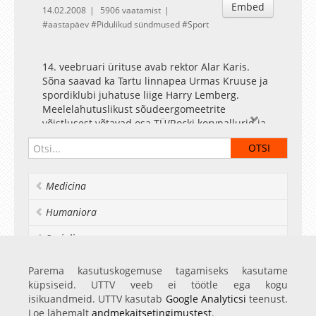
Embed
14.02.2008
5906 vaatamist
aastapäev
Pidulikud sündmused
Sport
14. veebruari ürituse avab rektor Alar Karis.
Sõna saavad ka Tartu linnapea Urmas Kruuse ja
spordiklubi juhatuse liige Harry Lemberg.
Meelelahutuslikust sõudeergomeetrite
võistlusest võtavad osa TÜ/Rocki korvpallurid ja
tantsutüdrukud. Spordiklubi juubeli ja
sõbrapäeva puhul on 14. veebruaril kõigile
soovijatele fitnessklubi külastus tasuta, treenida
saab nii aeroobikas (etteregistreerimisel),
Medicina
jõusaalis, sõudeergomeetritel kui ka
kergejõustikuhallis. TÜ Akadeemiline Spordiklubi
Humaniora
on 4. oktoobril 1908. aastal Tartu Ülikooli
üliõpilaste poolt asutatud ja TÜ valitsuse poolt
Socialia
heakskiidetud Eesti esimese üliõpilaste
spordiseltsi Üliõpilaste Ring Sport õigusjärglane.
Realia et naturalia
Parema kasutuskogemuse tagamiseks kasutame
1921. aastal muudeti seltsi nimi Eesti
küpsiseid. UTTV veeb ei töötle ega kogu
Ülikoolist veel
Akadeemiliseks Spordiklubiks. EASK sai kiiresti
isikuandmeid. UTTV kasutab
Google Analyticsi
teenust.
arvestatavaks jõuks Eesti
Loe lähemalt
andmekaitsetingimustest
.