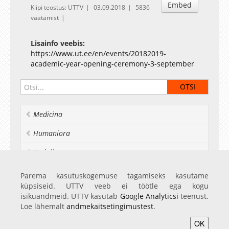
Embed
Klipi teostus: UTTV
03.09.2018
5836
vaatamist
Lisainfo veebis:
https://www.ut.ee/en/events/20182019-
academic-year-opening-ceremony-3-september
Medicina
Humaniora
Socialia
Realia et naturalia
Parema kasutuskogemuse tagamiseks kasutame
küpsiseid. UTTV veeb ei töötle ega kogu
Ülikoolist veel
isikuandmeid. UTTV kasutab
Google Analyticsi
teenust.
Loe lähemalt
andmekaitsetingimustest
.
OK