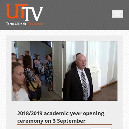
AVALEHT
VIDEOD
FOTOD
TEENUSED
Auto
Loaded
:
Unmute
Esituskiirused
1.31%
2018/2019 academic year opening
ceremony on 3 September