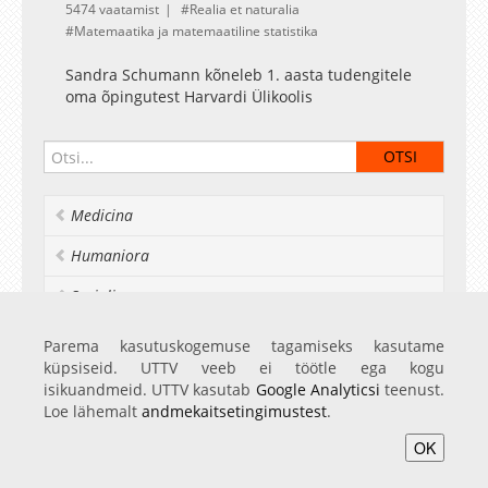
5474 vaatamist
Realia et naturalia
Matemaatika ja matemaatiline statistika
Sandra Schumann kõneleb 1. aasta tudengitele
oma õpingutest Harvardi Ülikoolis
Medicina
Humaniora
Socialia
Realia et naturalia
Parema kasutuskogemuse tagamiseks kasutame
küpsiseid. UTTV veeb ei töötle ega kogu
Ülikoolist veel
isikuandmeid. UTTV kasutab
Google Analyticsi
teenust.
Loe lähemalt
andmekaitsetingimustest
.
OK
Avaleht
Videod
Fotod
Teenused
Sisene