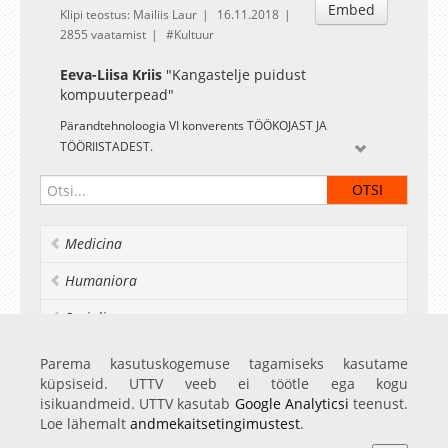
Embed
Klipi teostus: Mailiis Laur
16.11.2018
2855 vaatamist
Kultuur
Eeva-Liisa Kriis
"Kangastelje puidust
kompuuterpead"
Pärandtehnoloogia VI konverents TÖÖKOJAST JA
TÖÖRIISTADEST.
Medicina
Humaniora
Socialia
Realia et naturalia
Parema kasutuskogemuse tagamiseks kasutame
küpsiseid. UTTV veeb ei töötle ega kogu
Ülikoolist veel
isikuandmeid. UTTV kasutab
Google Analyticsi
teenust.
Loe lähemalt
andmekaitsetingimustest
.