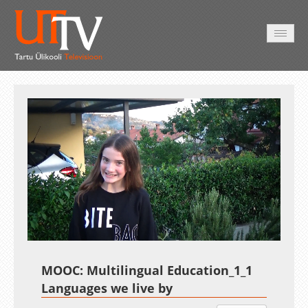
AVALEHT
VIDEOD
FOTOD
TEENUSED
Auto
Loaded
:
Unmute
Esituskiirused
13.53%
MOOC: Multilingual Education_1_1
Languages we live by