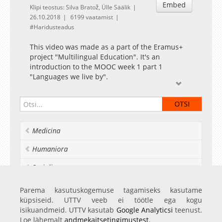
Embed
Klipi teostus: Silva Bratož, Ülle Säälik
26.10.2018
6199 vaatamist
Haridusteadus
This video was made as a part of the Eramus+
project "Multilingual Education". It's an
introduction to the MOOC week 1 part 1
"Languages we live by".
Medicina
Humaniora
Socialia
Realia et naturalia
Parema kasutuskogemuse tagamiseks kasutame
küpsiseid. UTTV veeb ei töötle ega kogu
Ülikoolist veel
isikuandmeid. UTTV kasutab
Google Analyticsi
teenust.
Loe lähemalt
andmekaitsetingimustest
.