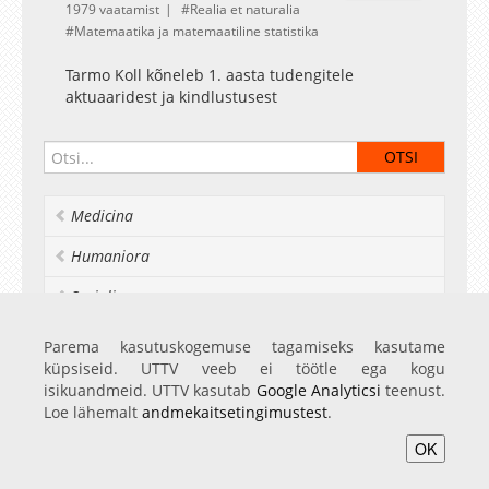
1979 vaatamist
Realia et naturalia
Matemaatika ja matemaatiline statistika
Tarmo Koll kõneleb 1. aasta tudengitele
aktuaaridest ja kindlustusest
Medicina
Humaniora
Socialia
Realia et naturalia
Parema kasutuskogemuse tagamiseks kasutame
küpsiseid. UTTV veeb ei töötle ega kogu
Ülikoolist veel
isikuandmeid. UTTV kasutab
Google Analyticsi
teenust.
Loe lähemalt
andmekaitsetingimustest
.
OK
Avaleht
Videod
Fotod
Teenused
Sisene