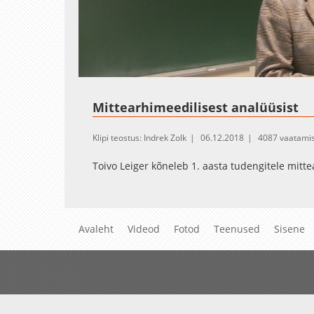
Loaded
:
Unmute
1.90%
Mittearhimeedilisest analüüsist
Klipi teostus: Indrek Zolk
06.12.2018
4087 vaatamis
Toivo Leiger kõneleb 1. aasta tudengitele mitt
Avaleht
Videod
Fotod
Teenused
Sisene