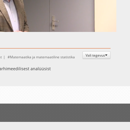
Auto
Esituskiirused
Vali tegevus
t
Matemaatika ja matemaatiline statistika
earhimeedilisest analüüsist