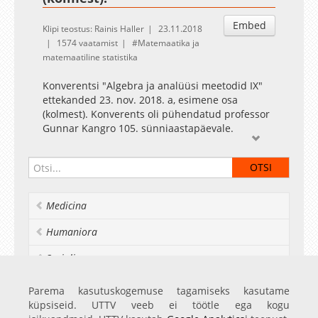
Embed
Klipi teostus: Rainis Haller
23.11.2018
1574 vaatamist
Matemaatika ja
matemaatiline statistika
Konverentsi "Algebra ja analüüsi meetodid IX"
ettekanded 23. nov. 2018. a, esimene osa
(kolmest). Konverents oli pühendatud professor
Gunnar Kangro 105. sünniaastapäevale.
Medicina
Humaniora
Socialia
Realia et naturalia
Parema kasutuskogemuse tagamiseks kasutame
küpsiseid. UTTV veeb ei töötle ega kogu
Ülikoolist veel