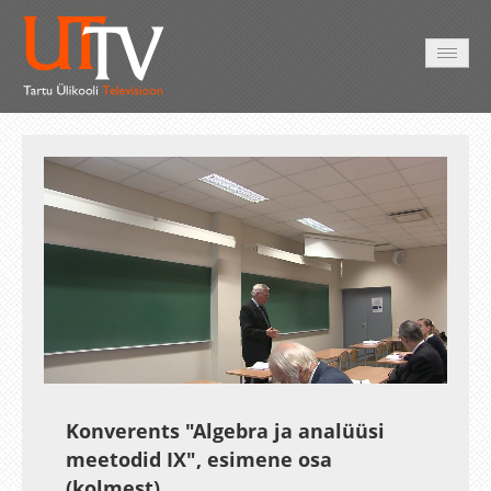
AVALEHT
VIDEOD
FOTOD
TEENUSED
Auto
Loaded
:
Unmute
Esituskiirused
1.08%
Konverents "Algebra ja analüüsi
meetodid IX", esimene osa
(kolmest).