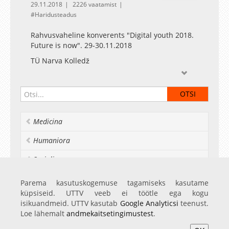
29.11.2018
2226 vaatamist
Haridusteadus
Rahvusvaheline konverents "Digital youth 2018.
Future is now". 29-30.11.2018
TÜ Narva Kolledž
Medicina
Humaniora
Socialia
Realia et naturalia
Parema kasutuskogemuse tagamiseks kasutame
küpsiseid. UTTV veeb ei töötle ega kogu
Ülikoolist veel
isikuandmeid. UTTV kasutab
Google Analyticsi
teenust.
Loe lähemalt
andmekaitsetingimustest
.