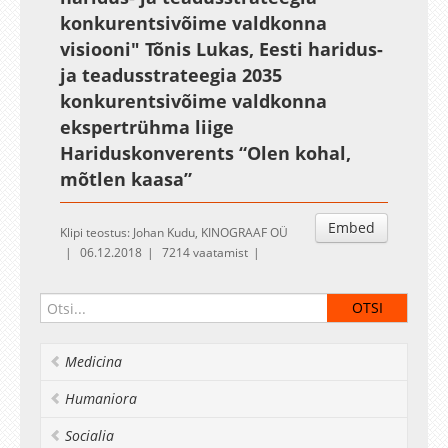
konkurentsivõime valdkonna
visiooni" Tõnis Lukas, Eesti haridus-
ja teadusstrateegia 2035
konkurentsivõime valdkonna
ekspertrühma liige
Hariduskonverents “Olen kohal,
mõtlen kaasa”
Embed
Klipi teostus: Johan Kudu, KINOGRAAF OÜ
06.12.2018
7214 vaatamist
Medicina
Humaniora
Socialia