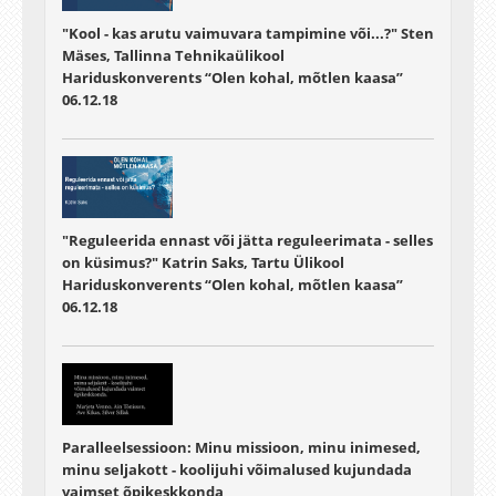
"Kool - kas arutu vaimuvara tampimine või...?" Sten
Mäses, Tallinna Tehnikaülikool
Hariduskonverents “Olen kohal, mõtlen kaasa”
06.12.18
"Reguleerida ennast või jätta reguleerimata - selles
on küsimus?" Katrin Saks, Tartu Ülikool
Hariduskonverents “Olen kohal, mõtlen kaasa”
06.12.18
Paralleelsessioon: Minu missioon, minu inimesed,
minu seljakott - koolijuhi võimalused kujundada
vaimset õpikeskkonda