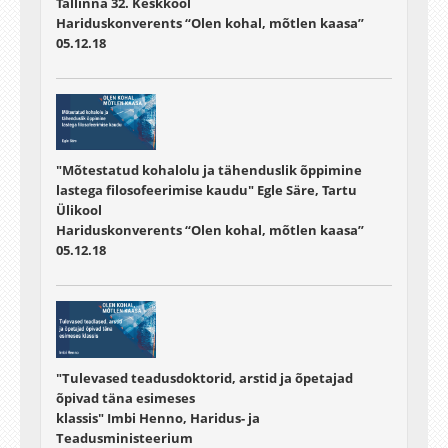
Tallinna 32. Keskkool
Hariduskonverents “Olen kohal, mõtlen kaasa”
05.12.18
"Mõtestatud kohalolu ja tähenduslik õppimine
lastega filosofeerimise kaudu" Egle Säre, Tartu
Ülikool
Hariduskonverents “Olen kohal, mõtlen kaasa”
05.12.18
"Tulevased teadusdoktorid, arstid ja õpetajad
õpivad täna esimeses
klassis" Imbi Henno, Haridus- ja
Teadusministeerium