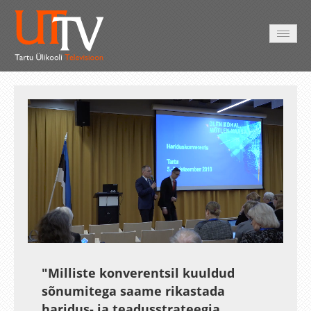
AVALEHT
VIDEOD
FOTOD
TEENUSED
Auto
Loaded
:
Unmute
Esituskiirused
4.03%
"Milliste konverentsil kuuldud
sõnumitega saame rikastada
haridus- ja teadusstrateegia