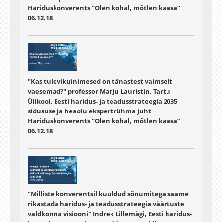
Hariduskonverents “Olen kohal, mõtlen kaasa”
06.12.18
"Kas tulevikuinimesed on tänastest vaimselt
vaesemad?" professor Marju Lauristin, Tartu
Ülikool, Eesti haridus- ja teadusstrateegia 2035
sidususe ja heaolu ekspertrühma juht
Hariduskonverents “Olen kohal, mõtlen kaasa”
06.12.18
"Milliste konverentsil kuuldud sõnumitega saame
rikastada haridus- ja teadusstrateegia väärtuste
valdkonna visiooni" Indrek Lillemägi, Eesti haridus-