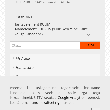
30.03.2018
1449 vaatamist
Kultuur
LOOVTANTS
Tantsuelement RUUM
Alamelement SUURUS (suur, keskmine, väike,
kauge, lähedane)
Tundi viis läbi Anita Kurõljova, tantsukunst I
kursus, õppeaine "Loovtants" raames, õppejõud
Anu Sööt
Filmis Tauno Uibo
Medicina
Montaaž Tauno Uibo ja Anu Sööt
Filmitud märtsis 2018
Humaniora
TÜ VILJANDI KULTUURIAKADEEMIA
Socialia
Realia et naturalia
Parema kasutuskogemuse tagamiseks kasutame
küpsiseid. UTTV veeb ei töötle ega kogu
Ülikoolist veel
isikuandmeid. UTTV kasutab
Google Analyticsi
teenust.
Loe lähemalt
andmekaitsetingimustest
.