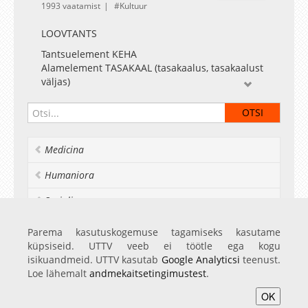
1993 vaatamist
Kultuur
LOOVTANTS
Tantsuelement KEHA
Alamelement TASAKAAL (tasakaalus, tasakaalust
väljas)
Tundi viis läbi Anu Sööt, tantsukunst I kursus,
õppeaine "Loovtants" raames
Montaaž Tauno Uibo ja Anu Sööt
Filmitud märtsis 2018
Medicina
TÜ VILJANDI KULTUURIAKADEEMIA
Humaniora
Socialia
Realia et naturalia
Parema kasutuskogemuse tagamiseks kasutame
küpsiseid. UTTV veeb ei töötle ega kogu
Ülikoolist veel
isikuandmeid. UTTV kasutab
Google Analyticsi
teenust.
Loe lähemalt
andmekaitsetingimustest
.
OK