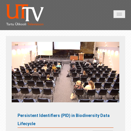
AVALEHT
VIDEOD
FOTOD
TEENUSED
Auto
Loaded
:
Unmute
Esituskiirused
0.14%
Persistent Identifiers (PID) in Biodiversity Data
Lifecy
cle