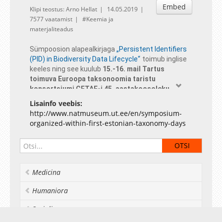
Embed
Klipi teostus: Arno Hellat
14.05.2019
7577 vaatamist
Keemia ja
materjaliteadus
Sümpoosion alapealkirjaga
„Persistent Identifiers
(PID) in Biodiversity Data Lifecycle“
toimub inglise
keeles ning see kuulub
15.-16. mail Tartus
toimuva Euroopa taksonoomia taristu
konsortsiumi CETAF-i 45. aastakoosoleku
programmi
(
https://cetaf.org
).
Lisainfo veebis:
http://www.natmuseum.ut.ee/en/symposium-
organized-within-first-estonian-taxonomy-days
Medicina
Humaniora
Socialia