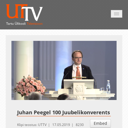
AVALEHT
VIDEOD
FOTOD
TEENUSED
Auto
Loaded
:
Unmute
Esituskiirused
0.15%
Juhan Peegel 100 Juubelikonverents
Embed
Klipi teostus: UTTV
17.05.2019
8230