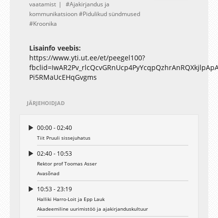
vaatamist
Ajakirjandus ja
kommunikatsioon
Pidulikud sündmused
Kroonika
Lisainfo veebis:
https://www.yti.ut.ee/et/peegel100?
fbclid=IwAR2Pv_rlcQcvGRnUcp4PyYcqpQzhrAnRQXkjlpApA
Pi5RMaUcEHqGvgms
JÄRJEHOIDJAD
00:00 - 02:40
Tiit Pruuli sissejuhatus
02:40 - 10:53
Rektor prof Toomas Asser
Avasõnad
10:53 - 23:19
Halliki Harro-Loit ja Epp Lauk
Akadeemiline uurimistöö ja ajakirjanduskultuur