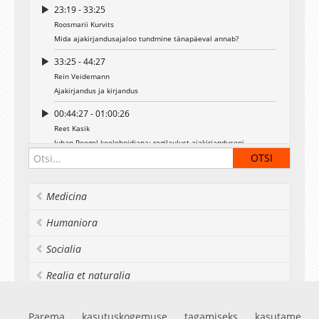
23:19 - 33:25
Roosmarii Kurvits
Mida ajakirjandusajaloo tundmine tänapäeval annab?
33:25 - 44:27
Rein Veidemann
Ajakirjandus ja kirjandus
00:44:27 - 01:00:26
Reet Kasik
Juhan Peegel keelehoidjana: regilaulust ajakirjanduseni
01:00:26 - 01:23:00
Maarja Lõhmus
Medicina
Ajakirjandusõpetuse alguse teemaline sõnavõtt + video
01:23:00 - 01:24:26
Humaniora
Ragne Kõuts-Klemm
Teise poole sissejuhatus, Halliki ettekande tutvustus
Socialia
01:24:26 - 01:38:13
Realia et naturalia
Halliki Harro-Loit
Vaade ajakirjandusharidusele (väike sõnavõtt ja video)
Ülikoolist veel
Parema kasutuskogemuse tagamiseks kasutame