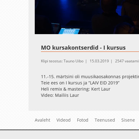
Loaded
:
Unmute
1.15%
MO kursakontserdid - I kursus
Klipi teostus: Tauno Uibo
15.03.2019
2547 vaatami
11.-15. märtsini oli muusikaosakonnas projektinä
Teie ees on I kursus ja “LAIV EID 2019”
Heli remix & mastering: Kert Laur
Video: Mailiis Laur
Avaleht
Videod
Fotod
Teenused
Sisene