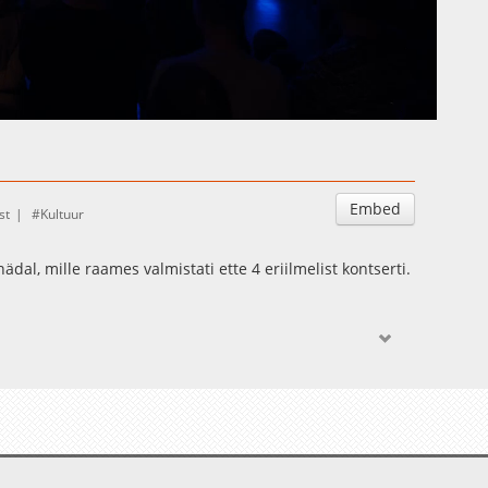
Auto
Esituskiirused
Embed
st
Kultuur
dal, mille raames valmistati ette 4 eriilmelist kontserti.