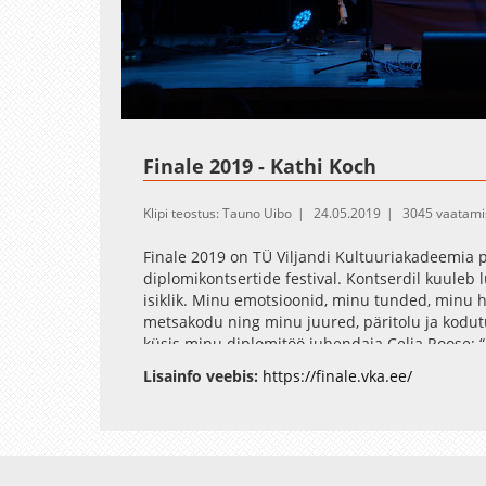
Loaded
:
Unmute
1.85%
Finale 2019 - Kathi Koch
Klipi teostus: Tauno Uibo
24.05.2019
3045 vaatami
Finale 2019 on TÜ Viljandi Kultuuriakadeemia p
diplomikontsertide festival. Kontserdil kuuleb
isiklik. Minu emotsioonid, minu tunded, minu h
metsakodu ning minu juured, päritolu ja kodut
küsis minu diplomitöö juhendaja Celia Roose: “K
Olenemata tollasest instrumendi valikust, on 
Lisainfo veebis:
https://finale.vka.ee/
aastate jooksul kõige südamelähedasemaks saan
see on tunne.
Sel veidi minoorilembesel kontserdil kõlavad loo
Jõelähtmelt, Tallinnast, Suure-Jaanist, Tartust 
Avaleht
Videod
Fotod
Teenused
Sisene
kolme riigi lugudest – Saksamaalt, Rootsist ja 