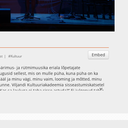
Auto
Esituskiirused
Embed
st
Kultuur
ärimus- ja rütmimuusika eriala lõpetajate
 lugusid sellest, mis on mulle püha, kuna püha on ka
ääl ja minu vägi, minu vaim, looming ja mõtted, minu
unne. Viljandi Kultuuriakadeemia sisseastumiskatsetel
as sa lauluga ei taha sisse astuda?” Ei julgenud tahta.
just vanemad rahvalaulud ja inimhääl mulle nende
ud. Laulude kavasse põimimine ei ole mõistuslik valik,
d on pärit erinevatest paikadest üle Eesti – Haljalast,
ning Rõngust. Lisaks üks välismaine viis kokkuseotuna
Inglismaalt. Sekka saab kuulda ka killukest minu