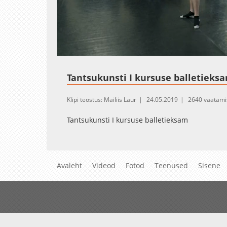
Loaded
:
Unmute
1.21%
Tantsukunsti I kursuse balletieks
Klipi teostus: Mailiis Laur
24.05.2019
2640 vaatami
Tantsukunsti I kursuse balletieksam
Avaleht
Videod
Fotod
Teenused
Sisene