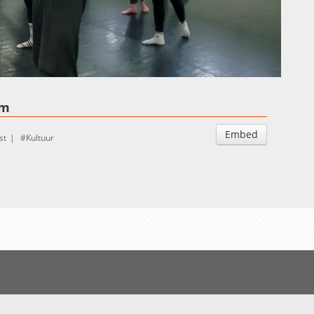
Auto
Esituskiirused
am
Embed
st
Kultuur