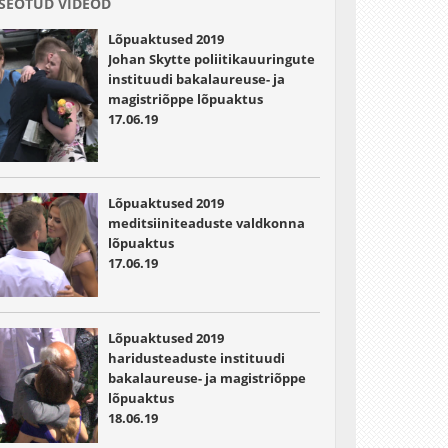
SEOTUD VIDEOD
Kostla (2 lugu)
Lõpuaktused 2019
01:24:36 - 01:30:26
Johan Skytte poliitikauuringute
tervituskõne lõpetajate esindajalt - Heddi Lutterus
instituudi bakalaureuse- ja
01:30:26 - 01:35:02
magistriõppe lõpuaktus
tervituskõne IT-õiguse õppekava lõpetajate esindajalt - Diana
17.06.19
Savytska
01:35:02 - 01:35:42
direktor prof. Gaabriel Tavits kuulutab õigusteaduskonna
Lõpuaktused 2019
magistriõppe lõpuaktuse lõppenuks
meditsiiniteaduste valdkonna
01:35:42 - 01:37:27
lõpuaktus
17.06.19
Gaudeamus
01:37:27 - 01:42:08
Lahkumine aulast, õnnitlused õues.
Lõpuaktused 2019
haridusteaduste instituudi
bakalaureuse- ja magistriõppe
lõpuaktus
18.06.19