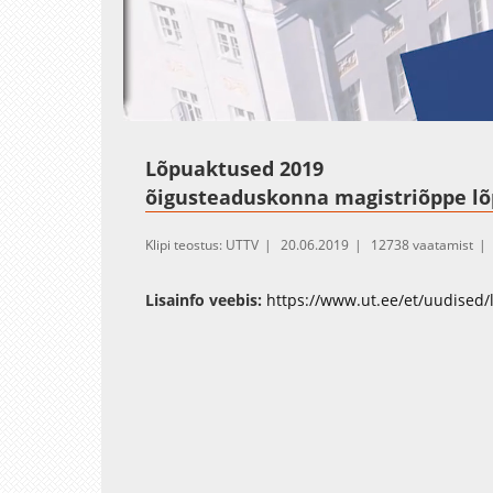
Loaded
:
Unmute
0.32%
Lõpuaktused 2019
õigusteaduskonna magistriõppe l
Klipi teostus: UTTV
20.06.2019
12738 vaatamist
Lisainfo veebis:
https://www.ut.ee/et/uudised/