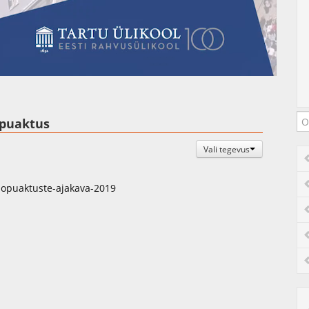
Auto
Esituskiirused
õpuaktus
Vali tegevus
lopuaktuste-ajakava-2019