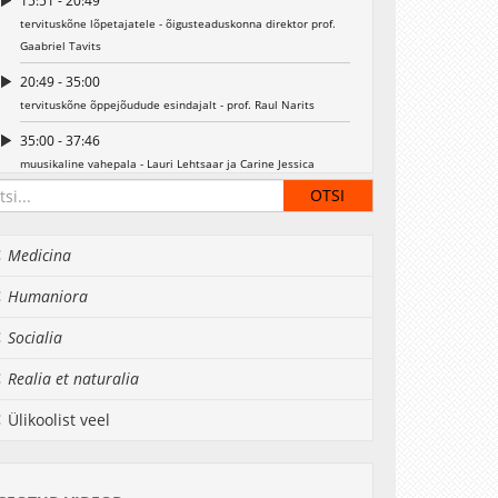
15:51 - 20:49
tervituskõne lõpetajatele - õigusteaduskonna direktor prof.
Gaabriel Tavits
20:49 - 35:00
tervituskõne õppejõudude esindajalt - prof. Raul Narits
35:00 - 37:46
muusikaline vahepala - Lauri Lehtsaar ja Carine Jessica
Kostla (1 lugu)
00:37:46 - 01:09:50
magistridiplomite kätteandmine lõpetajatele (148 lõpetajat) -
Medicina
rektor prof. Toomas Asser
direktor prof. Gaabriel Tavits
Humaniora
01:09:50 - 01:12:59
Socialia
üliõpilaste tänamine (6) - direktor prof. Gaabriel Tavits
Realia et naturalia
01:12:59 - 01:16:35
külaliste tervitused - Kai Härmand, Justiitsministeeriumi
Ülikoolist veel
asekantsler
01:16:35 - 01:24:36
muusikaline vahepala - Lauri Lehtsaar ja Carine Jessica