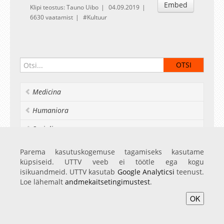
Embed
Klipi teostus: Tauno Uibo
04.09.2019
6630 vaatamist
Kultuur
Medicina
Humaniora
Socialia
Realia et naturalia
Parema kasutuskogemuse tagamiseks kasutame
küpsiseid. UTTV veeb ei töötle ega kogu
Ülikoolist veel
isikuandmeid. UTTV kasutab
Google Analyticsi
teenust.
Loe lähemalt
andmekaitsetingimustest
.
OK
Avaleht
Videod
Fotod
Teenused
Sisene