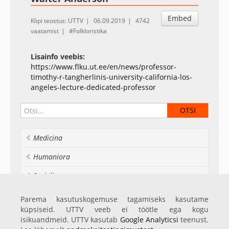
Embed
Klipi teostus: UTTV
06.09.2019
4742
vaatamist
Folkloristika
Lisainfo veebis:
https://www.flku.ut.ee/en/news/professor-
timothy-r-tangherlinis-university-california-los-
angeles-lecture-dedicated-professor
Medicina
Humaniora
Socialia
Realia et naturalia
Parema kasutuskogemuse tagamiseks kasutame
küpsiseid. UTTV veeb ei töötle ega kogu
Ülikoolist veel
isikuandmeid. UTTV kasutab
Google Analyticsi
teenust.