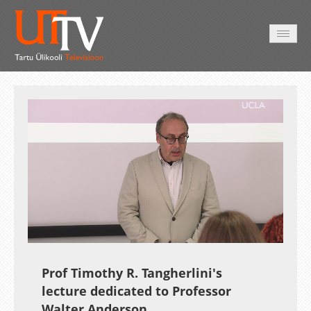
AVALEHT
VIDEOD
FOTOD
TEENUSED
Auto
Loaded
:
Unmute
Esituskiirused
0.31%
Prof Timothy R. Tangherlini's
lecture dedicated to Professor
Walter Anderson