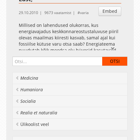
Embed
29.10.2010
9673 vaatamist
varia
Millised on lahendused olukorras, kus
energiavajadus keskkonnareostustaluvuse piiril
olevas maailmas kiiresti kasvab, samal ajal kui
fossiilse kütuse varu otsa saab? Energiateema
puudutab kõik moodsa elu hüvesid kasutavaid
inimesi. Millise kütusega liigub sinu auto või
saab soojaks sinu kodu 30 aasta pärast?
Medicina
Humaniora
Socialia
Realia et naturalia
Ülikoolist veel