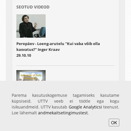
SEOTUD VIDEOD
Perepäev - Loeng-arutelu "Kui vaba võib olla
kasvatus?" Inger Kraav
29.10.10
Family Day 2011
Parema kasutuskogemuse tagamiseks kasutame
11.05.11
küpsiseid. UTTV veeb ei töötle ega kogu
isikuandmeid. UTTV kasutab
Google Analyticsi
teenust.
Loe lähemalt
andmekaitsetingimustest
.
OK
Avaleht
Videod
Fotod
Teenused
Sisene