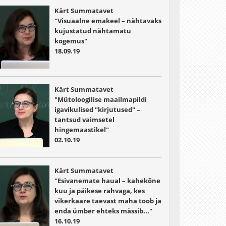
Kärt Summatavet
"Visuaalne emakeel – nähtavaks
kujustatud nähtamatu
kogemus"
18.09.19
Kärt Summatavet
"Mütoloogilise maailmapildi
igavikulised "kirjutused" –
tantsud vaimsetel
hingemaastikel"
02.10.19
Kärt Summatavet
"Esivanemate haual – kahekõne
kuu ja päikese rahvaga, kes
vikerkaare taevast maha toob ja
enda ümber ehteks mässib..."
16.10.19