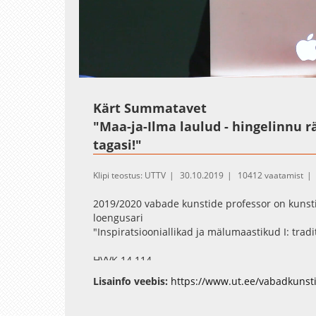
Loaded
:
Unmute
0.33%
Kärt Summatavet
"Maa-ja-Ilma laulud - hingelinnu r
tagasi!"
Klipi teostus: UTTV
30.10.2019
10412 vaatamist
2019/2020 vabade kunstide professor on kunsti
loengusari
"Inspiratsiooniallikad ja mälumaastikud I: tradi
HVVK.14.114
Lisainfo veebis:
https://www.ut.ee/vabadkunst
Kärt Summatavet oma kursustest: Kärt Summatave
avalikes loengutes ja seminaridel kujutlusvõime