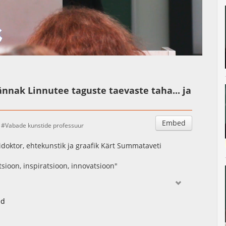
Auto
Esituskiirused
ännak Linnutee taguste taevaste taha... ja
Embed
Vabade kunstide professuur
doktor, ehtekunstik ja graafik Kärt Summataveti
tsioon, inspiratsioon, innovatsioon"
id
t. Foto autor Tairo Lutter "Sügissemestril käsitletakse
 ja arhailise maailmapildi teemasid, et leida