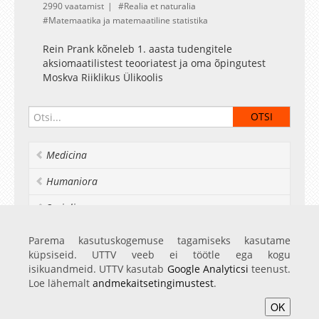
2990 vaatamist
Realia et naturalia
Matemaatika ja matemaatiline statistika
Rein Prank kõneleb 1. aasta tudengitele
aksiomaatilistest teooriatest ja oma õpingutest
Moskva Riiklikus Ülikoolis
Medicina
Humaniora
Socialia
Realia et naturalia
Parema kasutuskogemuse tagamiseks kasutame
küpsiseid. UTTV veeb ei töötle ega kogu
Ülikoolist veel
isikuandmeid. UTTV kasutab
Google Analyticsi
teenust.
Loe lähemalt
andmekaitsetingimustest
.
OK