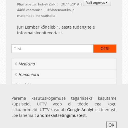
Vali tegevus
Klipi teostus: Indrek Zolk
20.11.2019
4468 vaatamist
Matemaatika ja
matemaatiline statistika
Jüri Lember kõneleb 1. aasta tudengitele
informatsiooniteooriast.
Medicina
Humaniora
Socialia
Realia et naturalia
Parema kasutuskogemuse tagamiseks kasutame
küpsiseid. UTTV veeb ei töötle ega kogu
Ülikoolist veel
isikuandmeid. UTTV kasutab
Google Analyticsi
teenust.
Loe lähemalt
andmekaitsetingimustest
.
OK