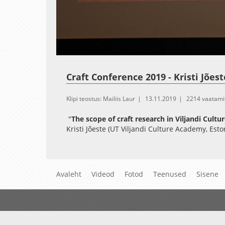
Loaded
:
Unmute
1.83%
Craft Conference 2019 - Kristi Jõest
Klipi teostus: Mailiis Laur
13.11.2019
2214 vaatami
"
The scope of craft research in Viljandi Cult
Kristi Jõeste (UT Viljandi Culture Academy,
Esto
Avaleht
Videod
Fotod
Teenused
Sisene