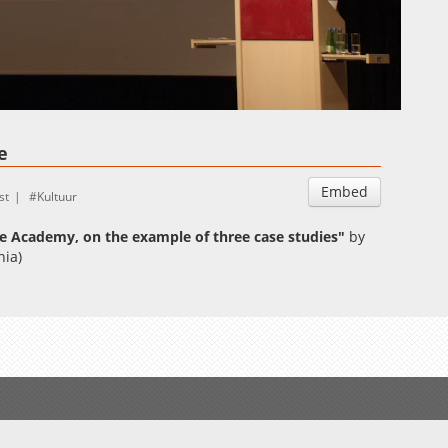
Auto
Esituskiirused
e
Embed
st
Kultuur
ure Academy, on the example of three case studies
"
by
nia
)