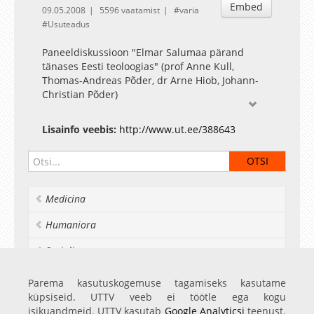
Embed
09.05.2008
5596 vaatamist
varia
Usuteadus
Paneeldiskussioon "Elmar Salumaa pärand
tänases Eesti teoloogias" (prof Anne Kull,
Thomas-Andreas Põder, dr Arne Hiob, Johann-
Christian Põder)
Lisainfo veebis:
http://www.ut.ee/388643
Medicina
Humaniora
Socialia
Realia et naturalia
Parema kasutuskogemuse tagamiseks kasutame
küpsiseid. UTTV veeb ei töötle ega kogu
Ülikoolist veel
isikuandmeid. UTTV kasutab
Google Analyticsi
teenust.