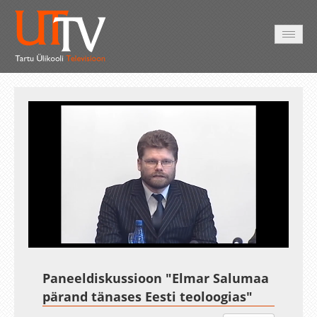
AVALEHT
VIDEOD
FOTOD
TEENUSED
Auto
Loaded
:
Unmute
Esituskiirused
1.57%
Paneeldiskussioon "Elmar Salumaa
pärand tänases Eesti teoloogias"