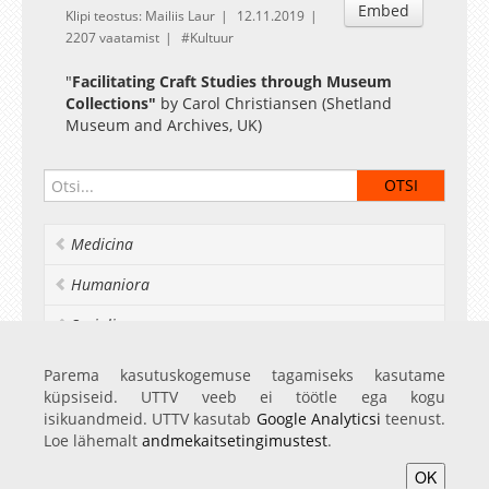
Embed
Klipi teostus: Mailiis Laur
12.11.2019
2207 vaatamist
Kultuur
"
Facilitating Craft Studies through Museum
Collections"
by
Carol Christiansen
(
Shetland
Museum and Archives,
UK)
Medicina
Humaniora
Socialia
Realia et naturalia
Parema kasutuskogemuse tagamiseks kasutame
küpsiseid. UTTV veeb ei töötle ega kogu
Ülikoolist veel
isikuandmeid. UTTV kasutab
Google Analyticsi
teenust.
Loe lähemalt
andmekaitsetingimustest
.
OK