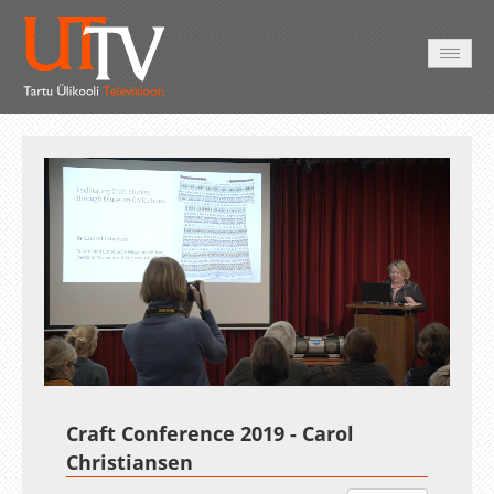
AVALEHT
VIDEOD
FOTOD
TEENUSED
Auto
Loaded
:
Unmute
Esituskiirused
2.29%
Craft Conference 2019 - Carol
Christiansen