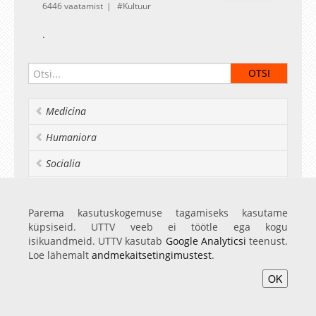
6446 vaatamist
Kultuur
.
Medicina
Humaniora
Socialia
Realia et naturalia
Parema kasutuskogemuse tagamiseks kasutame
Ülikoolist veel
küpsiseid. UTTV veeb ei töötle ega kogu
isikuandmeid. UTTV kasutab
Google Analyticsi
teenust.
Loe lähemalt
andmekaitsetingimustest
.
Avaleht
Videod
Fotod
Teenused
Sisene
OK