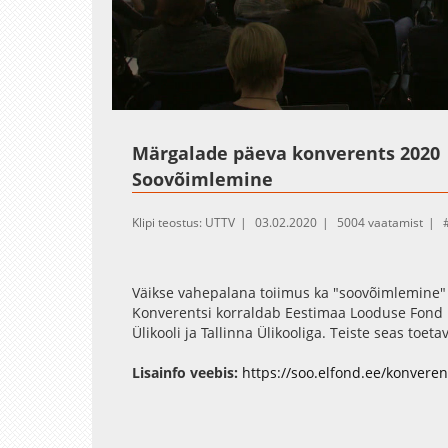
Loaded
:
Unmute
8.37%
Märgalade päeva konverents 2020
Soovõimlemine
Klipi teostus: UTTV
03.02.2020
5004 vaatamist
Väikse vahepalana toiimus ka "soovõimlemine"
Konverentsi korraldab Eestimaa Looduse Fond 
Ülikooli ja Tallinna Ülikooliga. Teiste seas to
ning Euroopa Liidu LIFE Programm ja Keskkonna
taastamine” (Life Mires of Estonia) ja LIFE Peat
Lisainfo veebis:
https://soo.elfond.ee/konveren