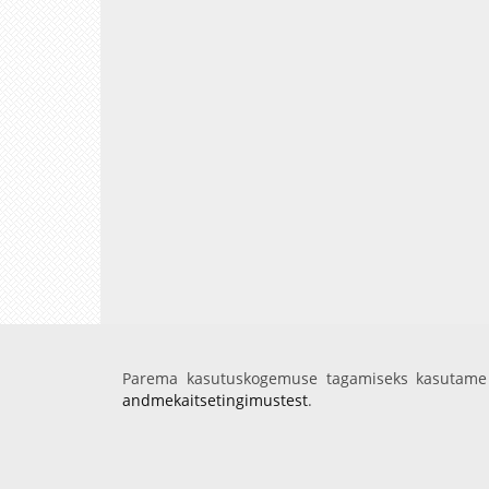
Parema kasutuskogemuse tagamiseks kasutame 
andmekaitsetingimustest
.
Avaleht
Videod
Fotod
Teenused
Sisene