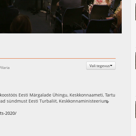
Auto
Esituskiirused
Vali tegevus
Varia
koostöös Eesti Märgalade Ühingu, Keskkonnaameti, Tartu
etavad sündmust Eesti Turbaliit, Keskkonnaministeerium
investeeringute Keskus projektide “Soode kaitse ja
 Restore raames.
ts-2020/