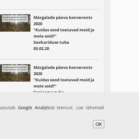
Märgalade päeva konverents
2020
“Kuidas sood toetavad meid ja
meie soid?”
Soohariduse tuba
03.02.20
Märgalade päeva konverents
2020
“Kuidas sood toetavad meid ja
meie soid?”
Soojaama tuba.
03.02.20
 kasutab
Google Analyticsi
teenust. Loe lähemalt
OK