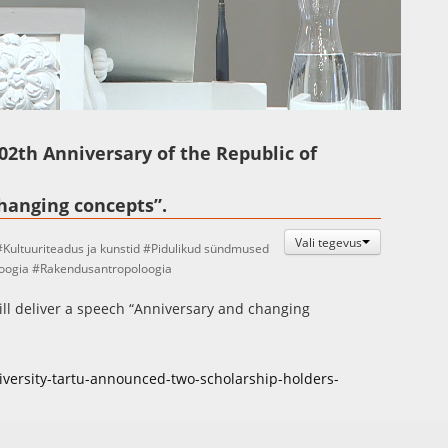
Auto
Esituskiirused
02th Anniversary of the Republic of
hanging concepts”.
Vali tegevus
Kultuuriteadus ja kunstid
Pidulikud sündmused
oogia
Rakendusantropoloogia
will deliver a speech “Anniversary and changing
versity-tartu-announced-two-scholarship-holders-