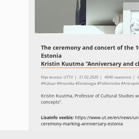
Loaded
:
Unmute
3.32%
The ceremony and concert of the 1
Estonia
Kristin Kuutma “Anniversary and c
Klipi teostus: UTTV
21.02.2020
4040 vaatamist
Kultuur
Kroonika
Etnoloogia
Folkloristika
Antropol
Kristin Kuutma, Professor of Cultural Studies 
concepts”.
Lisainfo veebis:
https://www.ut.ee/en/news/uni
ceremony-marking-anniversary-estonia