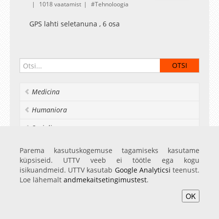
1018 vaatamist
Tehnoloogia
GPS lahti seletanuna , 6 osa
Medicina
Humaniora
Socialia
Realia et naturalia
Parema kasutuskogemuse tagamiseks kasutame
küpsiseid. UTTV veeb ei töötle ega kogu
Ülikoolist veel
isikuandmeid. UTTV kasutab
Google Analyticsi
teenust.
Loe lähemalt
andmekaitsetingimustest
.
OK
Avaleht
Videod
Fotod
Teenused
Sisene